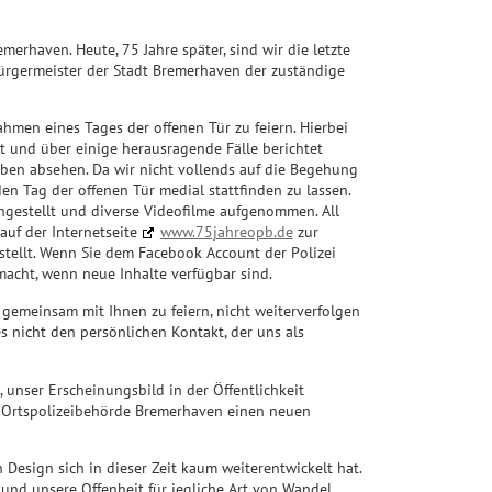
erhaven. Heute, 75 Jahre später, sind wir die letzte
ürgermeister der Stadt Bremerhaven der zuständige
hmen eines Tages der offenen Tür zu feiern. Hierbei
rt und über einige herausragende Fälle berichtet
en absehen. Da wir nicht vollends auf die Begehung
en Tag der offenen Tür medial stattfinden zu lassen.
ngestellt und diverse Videofilme aufgenommen. All
auf der Internetseite
www.75jahreopb.de
zur
estellt. Wenn Sie dem Facebook Account der Polizei
acht, wenn neue Inhalte verfügbar sind.
 gemeinsam mit Ihnen zu feiern, nicht weiterverfolgen
es nicht den persönlichen Kontakt, der uns als
unser Erscheinungsbild in der Öffentlichkeit
e Ortspolizeibehörde Bremerhaven einen neuen
 Design sich in dieser Zeit kaum weiterentwickelt hat.
 und unsere Offenheit für jegliche Art von Wandel