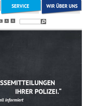
Suchbegriffe
A
A
A