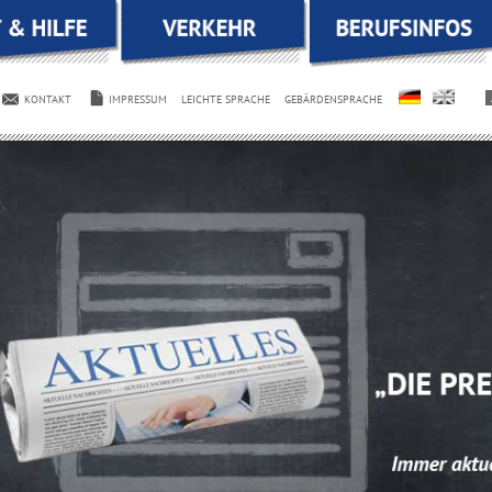
on
ngen
on
KONTAKT
IMPRESSUM
LEICHTE SPRACHE
GEBÄRDENSPRACHE
ngen