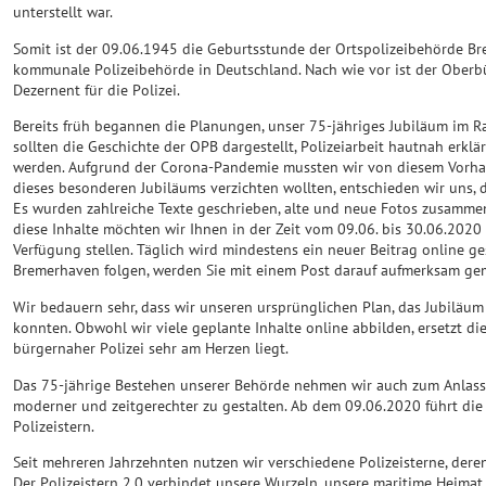
unterstellt war.
Somit ist der 09.06.1945 die Geburtsstunde der Ortspolizeibehörde Brem
kommunale Polizeibehörde in Deutschland. Nach wie vor ist der Oberb
Dezernent für die Polizei.
Bereits früh begannen die Planungen, unser 75-jähriges Jubiläum im Ra
sollten die Geschichte der OPB dargestellt, Polizeiarbeit hautnah erklä
werden. Aufgrund der Corona-Pandemie mussten wir von diesem Vorhab
dieses besonderen Jubiläums verzichten wollten, entschieden wir uns, d
Es wurden zahlreiche Texte geschrieben, alte und neue Fotos zusamme
diese Inhalte möchten wir Ihnen in der Zeit vom 09.06. bis 30.06.2020 
Verfügung stellen. Täglich wird mindestens ein neuer Beitrag online g
Bremerhaven folgen, werden Sie mit einem Post darauf aufmerksam gem
Wir bedauern sehr, dass wir unseren ursprünglichen Plan, das Jubiläum
konnten. Obwohl wir viele geplante Inhalte online abbilden, ersetzt di
bürgernaher Polizei sehr am Herzen liegt.
Das 75-jährige Bestehen unserer Behörde nehmen wir auch zum Anlass, 
moderner und zeitgerechter zu gestalten. Ab dem 09.06.2020 führt di
Polizeistern.
Seit mehreren Jahrzehnten nutzen wir verschiedene Polizeisterne, deren
Der Polizeistern 2.0 verbindet unsere Wurzeln, unsere maritime Heimat