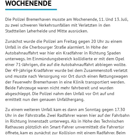
WOCHENENDE
Die Polizei Bremerhaven musste am Wochenende, 11. Und 13. Juli,
zu zwei schweren Verkehrsunfällen mit Verletzten in den
Stadtteilen Leherheide und Mitte ausrücken.
Zunächst wurde die Polizei am Freitag gegen 20 Uhr zu einem
Unfall in die Cherbourger Straße alarmiert. In Höhe der
Autobahnauffahrt war hier ein Kradfahrer in Richtung Spaden
unterwegs. Im Einmündungsbereich kollidierte er mit dem Opel
einer 71-Jährigen, die auf die Autobahnauffahrt abbiegen wollte.
Der 49-jährige Kradfahrer wurde bei dem Zusammenstoß verletzt
und musste nach Versorgung vor Ort durch einen Rettungswagen
der Feuerwehr Bremerhaven in eine Klinik transportiert werden.
Beide Fahrzeuge waren nicht mehr fahrbereit und wurden
abgeschleppt. Die Polizei nahm den Unfall vor Ort auf und
ermittelt nun den genauen Unfallhergang.
Zu einem weiteren Unfall kam es dann am Sonntag gegen 17.30
Uhr in der Fährstraße. Zwei Radfahrer waren hier auf der Fahrbahn
in Richtung Innenstadt unterwegs. Als in Höhe des Technischen
Rathauses plötzlich ein Smart-Fahrer unvermittelt die Fahrertür
öffnete, kam es zunächst zur Kollision mit einem Radfahrer. Beim