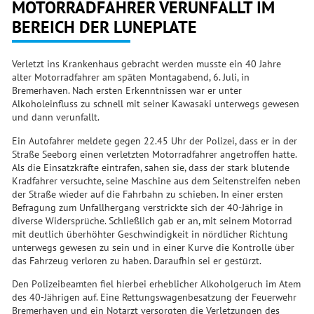
OTORRADFAHRER VERUNFALLT IM B
EREICH DER LUNEPLATE
Verletzt ins Krankenhaus gebracht werden musste ein 40 Jahre
alter Motorradfahrer am späten Montagabend, 6. Juli, in
Bremerhaven. Nach ersten Erkenntnissen war er unter
Alkoholeinfluss zu schnell mit seiner Kawasaki unterwegs gewesen
und dann verunfallt.
Ein Autofahrer meldete gegen 22.45 Uhr der Polizei, dass er in der
Straße Seeborg einen verletzten Motorradfahrer angetroffen hatte.
Als die Einsatzkräfte eintrafen, sahen sie, dass der stark blutende
Kradfahrer versuchte, seine Maschine aus dem Seitenstreifen neben
der Straße wieder auf die Fahrbahn zu schieben. In einer ersten
Befragung zum Unfallhergang verstrickte sich der 40-Jährige in
diverse Widersprüche. Schließlich gab er an, mit seinem Motorrad
mit deutlich überhöhter Geschwindigkeit in nördlicher Richtung
unterwegs gewesen zu sein und in einer Kurve die Kontrolle über
das Fahrzeug verloren zu haben. Daraufhin sei er gestürzt.
Den Polizeibeamten fiel hierbei erheblicher Alkoholgeruch im Atem
des 40-Jährigen auf. Eine Rettungswagenbesatzung der Feuerwehr
Bremerhaven und ein Notarzt versorgten die Verletzungen des