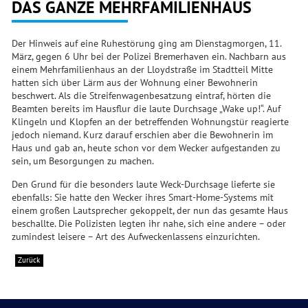
DAS GANZE MEHRFAMILIENHAUS
Der Hinweis auf eine Ruhestörung ging am Dienstagmorgen, 11.
März, gegen 6 Uhr bei der Polizei Bremerhaven ein. Nachbarn aus
einem Mehrfamilienhaus an der Lloydstraße im Stadtteil Mitte
hatten sich über Lärm aus der Wohnung einer Bewohnerin
beschwert. Als die Streifenwagenbesatzung eintraf, hörten die
Beamten bereits im Hausflur die laute Durchsage „Wake up!“. Auf
Klingeln und Klopfen an der betreffenden Wohnungstür reagierte
jedoch niemand. Kurz darauf erschien aber die Bewohnerin im
Haus und gab an, heute schon vor dem Wecker aufgestanden zu
sein, um Besorgungen zu machen.
Den Grund für die besonders laute Weck-Durchsage lieferte sie
ebenfalls: Sie hatte den Wecker ihres Smart-Home-Systems mit
einem großen Lautsprecher gekoppelt, der nun das gesamte Haus
beschallte. Die Polizisten legten ihr nahe, sich eine andere – oder
zumindest leisere – Art des Aufweckenlassens einzurichten.
Zurück